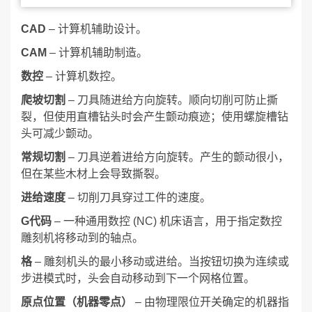
CAD
– 计算机辅助设计。
CAM
– 计算机辅助制造。
数控
– 计算机数控。
爬坡切割
– 刀具随进给方向旋转。顺向切削可防止撕
裂，但使用直槽钻头时会产生颤动痕迹；使用螺旋槽钻
头可减少颤动。
常规切割
– 刀具逆着进给方向旋转。产生的颤动很小，
但在某些木材上会导致撕裂。
进给速度
– 切削刀具穿过工件的速度。
G代码
– 一种通用数控 (NC) 机床语言，用于指定数控
雕刻机将移动到的轴点。
格
– 雕刻机头的最小移动或进给。当按钮切换为连续或
步进模式时，头会自动移动到下一个网格位置。
原点位置（机器零点）
– 由物理限位开关确定的机器指