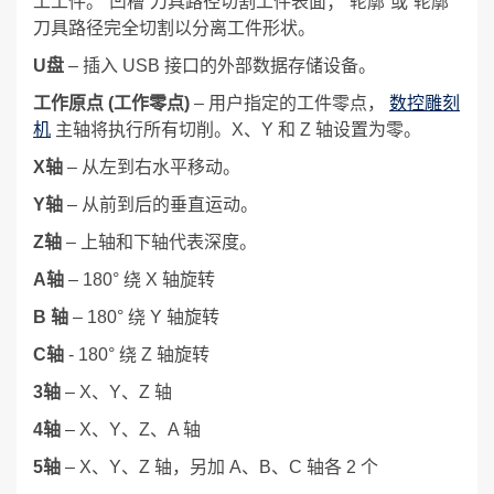
工工件。“凹槽”刀具路径切割工件表面；“轮廓”或“轮廓”
刀具路径完全切割以分离工件形状。
U盘
– 插入 USB 接口的外部数据存储设备。
工作原点 (工作零点)
– 用户指定的工件零点，
数控雕刻
机
主轴将执行所有切削。X、Y 和 Z 轴设置为零。
X轴
– 从左到右水平移动。
Y轴
– 从前到后的垂直运动。
Z轴
– 上轴和下轴代表深度。
A轴
– 180° 绕 X 轴旋转
B 轴
– 180° 绕 Y 轴旋转
C轴
- 180° 绕 Z 轴旋转
3轴
– X、Y、Z 轴
4轴
– X、Y、Z、A 轴
5轴
– X、Y、Z 轴，另加 A、B、C 轴各 2 个