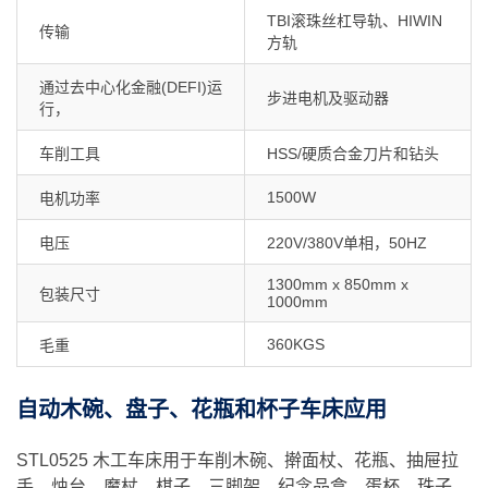
TBI滚珠丝杠导轨、HIWIN
传输
方轨
通过去中心化金融(DEFI)运
步进电机及驱动器
行，
车削工具
HSS/硬质合金刀片和钻头
1500W
电机功率
电压
220V/380V单相，50HZ
1300mm x 850mm x
包装尺寸
1000mm
360KGS
毛重
自动木碗、盘子、花瓶和杯子车床应用
STL0525 木工车床用于车削木碗、擀面杖、花瓶、抽屉拉
手、烛台、魔杖、棋子、三脚架、纪念品盒、蛋杯、珠子、