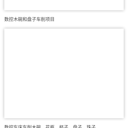
数控木碗和盘子车削项目
数控车床车削木碗、花瓶、杯子、盘子、珠子