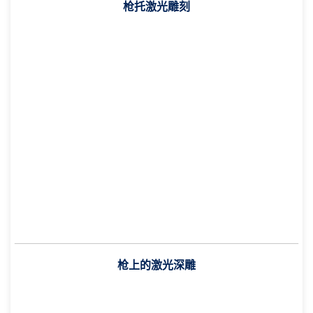
枪托激光雕刻
枪上的激光深雕